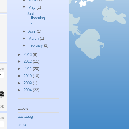
►
June
(2)
▼
May
(1)
Just
listening
...
►
April
(1)
►
March
(1)
►
February
(1)
►
2013
(6)
►
2012
(11)
►
2011
(28)
►
2010
(18)
►
2009
(1)
►
2004
(22)
Labels
aastaaeg
astro