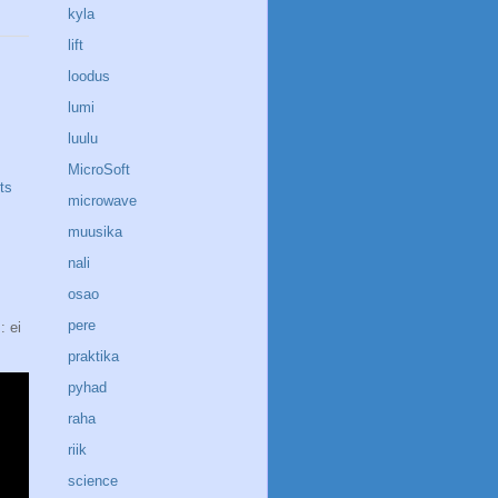
kyla
lift
loodus
lumi
luulu
MicroSoft
ts
microwave
muusika
nali
osao
pere
: ei
praktika
pyhad
raha
riik
science