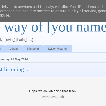
deliver its services and to analyze traffic. Your IP address and 
formance and security metrics to ensure quality of service, gen
abuse.
s way of [you name
y] [loving] [hating] [...]
i
Värvid
Sümbolid
Twitter @bandiit
nesday, 28 May 2014
t listening ...