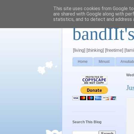
This site uses cookies from Google to 
are shared with Google along with per
statistics, and to detect and address 
bandIIt'
[living] [thinking] [freetime] [famil
Home
Minust
Arvutiab
Wed
Jus
Search This Blog