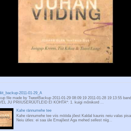
iit_backup-2011-01-29_A
up file made by TweetBackup 2011-01-29 08:09:19 2011-01-28 19:13:55 bandi
VEL JU PRIIUSERÜÜTLEID EI KOHTA*: 1. kuigi mõnikord ...
Kahe rännumehe tee
Kahe rännumehe tee viis mööda jõest Kaldal kaunis neiu valas pisa
Neiu ütles: ei saa üle Emajõest Aga mehed sellest niig...