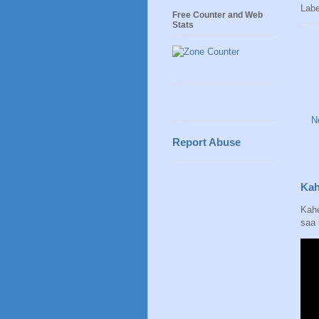
Lab
Free Counter and Web
Stats
N
Report Abuse
Kah
Kahe
saa 