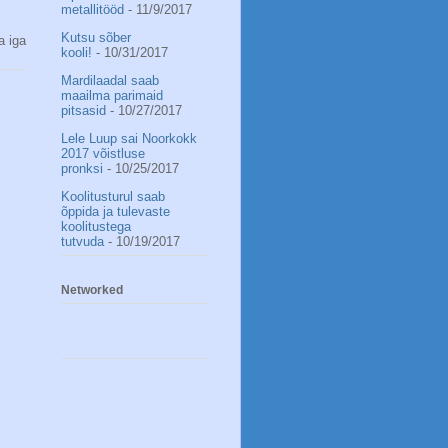
metallitööd
- 11/9/2017
Kutsu sõber
a iga
kooli!
- 10/31/2017
Mardilaadal saab
maailma parimaid
pitsasid
- 10/27/2017
Lele Luup sai Noorkokk
2017 võistluse
pronksi
- 10/25/2017
Koolitusturul saab
õppida ja tulevaste
koolitustega
tutvuda
- 10/19/2017
Networked