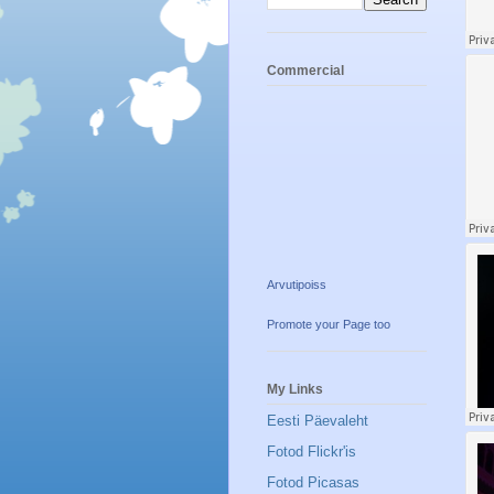
Commercial
Arvutipoiss
Promote your Page too
My Links
Eesti Päevaleht
Fotod Flickr'is
Fotod Picasas