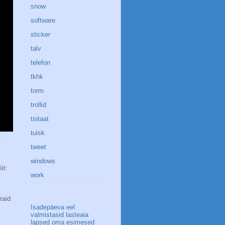
snow
software
sticker
talv
telefon
tkhk
torm
trollid
tsitaat
tuisk
tweet
windows
it:
work
raid
Isadepäeva eel
valmistasid lasteaia
lapsed oma esimesed