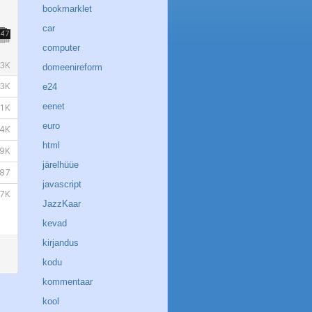
bookmarklet
car
computer
domeenireform
e24
eenet
euro
html
järelhüüe
javascript
JazzKaar
kevad
kirjandus
kodu
kommentaar
kool