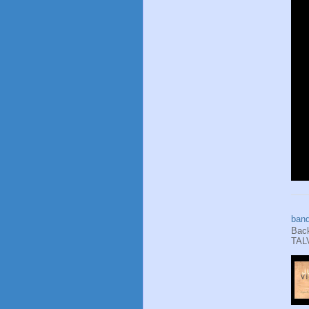
band
Back
TAL