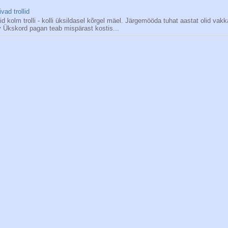
ivad trollid
id kolm trolli - kolli üksildasel kõrgel mäel. Järgemööda tuhat aastat olid vakk
 Ükskord pagan teab mispärast kostis...