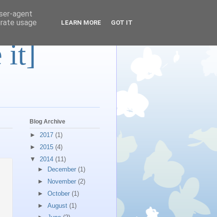
user-agent
erate usage
LEARN MORE
GOT IT
 it]
Blog Archive
►
2017
(1)
►
2015
(4)
▼
2014
(11)
►
December
(1)
►
November
(2)
►
October
(1)
►
August
(1)