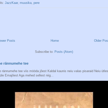
els:
JazzKaar
,
muusika
,
pere
ewer Posts
Home
Older Pos
Subscribe to:
Posts (Atom)
e rännumehe tee
 rännumehe tee viis mööda jõest Kaldal kaunis neiu valas pisaraid Neiu ütles
üle Emajõest Aga mehed sellest niig...