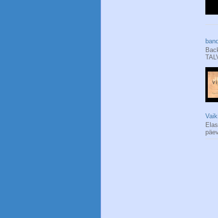
band
Back
TAL
Vaik
Elas
päev