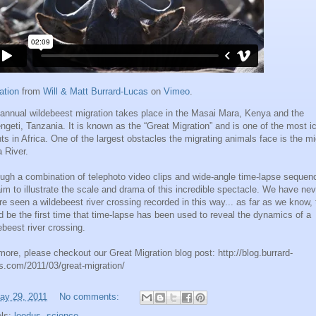
ation
from
Will & Matt Burrard-Lucas
on
Vimeo
.
annual wildebeest migration takes place in the Masai Mara, Kenya and the
ngeti, Tanzania. It is known as the “Great Migration” and is one of the most i
ts in Africa. One of the largest obstacles the migrating animals face is the m
 River.
ugh a combination of telephoto video clips and wide-angle time-lapse sequen
im to illustrate the scale and drama of this incredible spectacle. We have nev
re seen a wildebeest river crossing recorded in this way... as far as we know, 
d be the first time that time-lapse has been used to reveal the dynamics of a
ebeest river crossing.
more, please checkout our Great Migration blog post: http://blog.burrard-
s.com/2011/03/great-migration/
ay 29, 2011
No comments:
els:
loodus
,
science