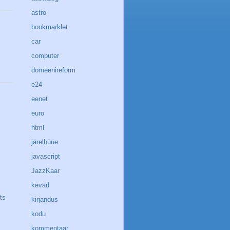
astro
bookmarklet
car
computer
domeenireform
e24
eenet
euro
html
järelhüüe
javascript
JazzKaar
kevad
ts
kirjandus
kodu
kommentaar