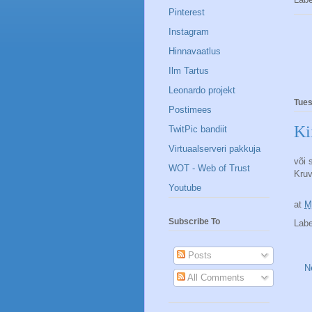
Pinterest
Instagram
Hinnavaatlus
Ilm Tartus
Leonardo projekt
Tues
Postimees
Ki
TwitPic bandiit
Virtuaalserveri pakkuja
või 
WOT - Web of Trust
Kruv
Youtube
at
M
Subscribe To
Lab
Posts
N
All Comments