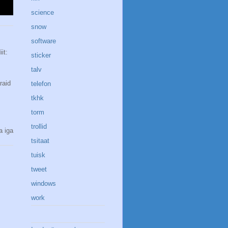
science
snow
software
it:
sticker
talv
raid
telefon
tkhk
torm
trollid
a iga
tsitaat
tuisk
tweet
windows
work