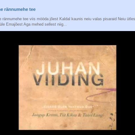
e rännumehe tee
 rännumehe tee viis mööda jõest Kaldal kaunis neiu valas pisaraid Neiu ütles
üle Emajõest Aga mehed sellest niig...