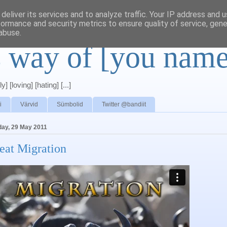
deliver its services and to analyze traffic. Your IP address and 
formance and security metrics to ensure quality of service, gen
abuse.
s way of [you name
y] [loving] [hating] [...]
i
Värvid
Sümbolid
Twitter @bandiit
ay, 29 May 2011
eat Migration