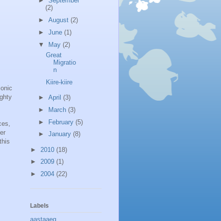
►
September
(2)
►
August
(2)
►
June
(1)
▼
May
(2)
Great
Migratio
n
Kiire-kiire
conic
ighty
►
April
(3)
►
March
(3)
►
February
(5)
ces,
er
►
January
(8)
this
►
2010
(18)
►
2009
(1)
►
2004
(22)
Labels
aastaaeg