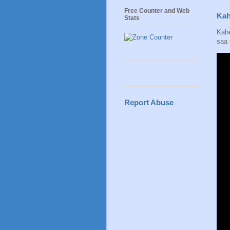
Free Counter and Web
Kah
Stats
Kahe
saa 
Report Abuse