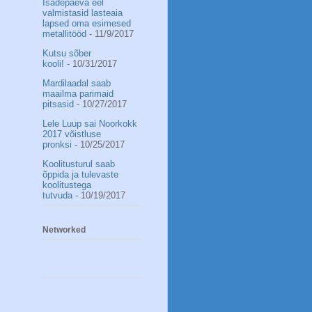
Isadepäeva eel
valmistasid lasteaia
lapsed oma esimesed
metallitööd
- 11/9/2017
Kutsu sõber
kooli!
- 10/31/2017
Mardilaadal saab
maailma parimaid
pitsasid
- 10/27/2017
Lele Luup sai Noorkokk
2017 võistluse
pronksi
- 10/25/2017
Koolitusturul saab
õppida ja tulevaste
koolitustega
tutvuda
- 10/19/2017
Networked