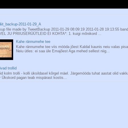
iit_backup-2011-01-29_A
up file made by TweetBackup 2011-01-29 08:09:19 2011-01-28 19:13:55 bandi
VEL JU PRIIUSERÜÜTLEID EI KOHTA*: 1. kuigi mõnikord ...
Kahe rännumehe tee
Kahe rännumehe tee viis mööda jõest Kaldal kaunis neiu valas pisa
Neiu ütles: ei saa üle Emajõest Aga mehed sellest niig...
ivad trollid
id kolm trolli - kolli üksildasel kõrgel mäel. Järgemööda tuhat aastat olid vakk
 Ükskord pagan teab mispärast kostis...