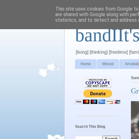
This site uses cookies from Google to 
are shared with Google along with per
statistics, and to detect and address 
bandIIt'
[living] [thinking] [freetime] [famil
Home
Minust
Arvutiab
Sund
Gr
Search This Blog