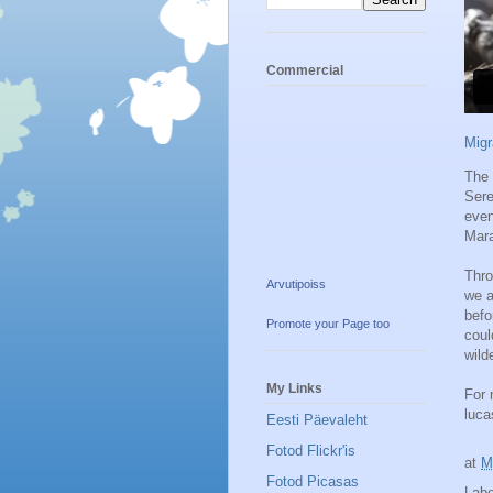
Commercial
Migr
The 
Sere
even
Mara
Thro
Arvutipoiss
we a
befo
Promote your Page too
coul
wild
My Links
For 
luca
Eesti Päevaleht
Fotod Flickr'is
at
M
Fotod Picasas
Lab