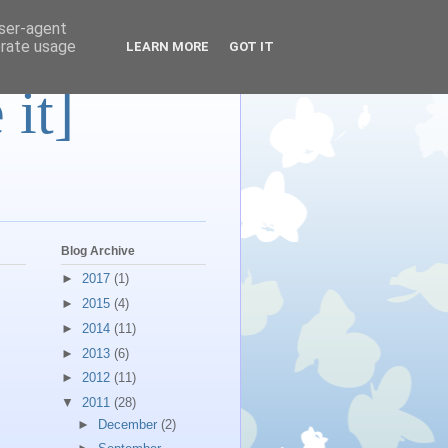
user-agent
erate usage
LEARN MORE
GOT IT
 it]
Blog Archive
►
2017
(1)
►
2015
(4)
►
2014
(11)
►
2013
(6)
►
2012
(11)
▼
2011
(28)
►
December
(2)