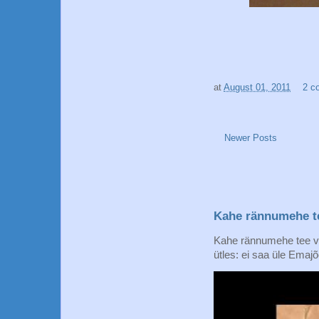
at
August 01, 2011
2 c
Newer Posts
Kahe rännumehe t
Kahe rännumehe tee vii
ütles: ei saa üle Emajõ