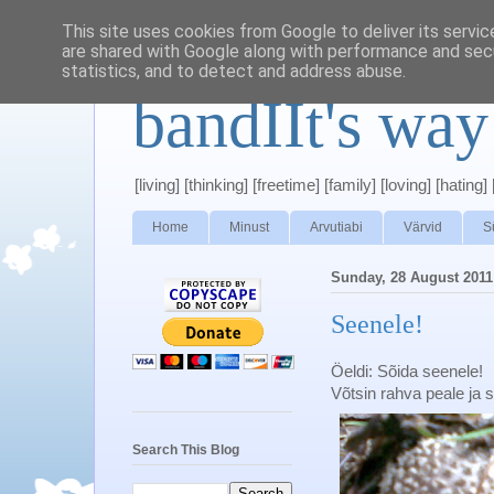
This site uses cookies from Google to deliver its servic
are shared with Google along with performance and secu
statistics, and to detect and address abuse.
bandIIt's way
[living] [thinking] [freetime] [family] [loving] [hating] [
Home
Minust
Arvutiabi
Värvid
S
Sunday, 28 August 2011
Seenele!
Öeldi: Sõida seenele!
Võtsin rahva peale ja sõ
Search This Blog