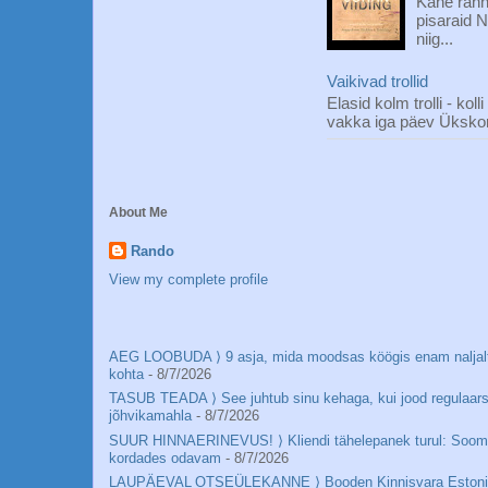
Kahe ränn
pisaraid N
niig...
Vaikivad trollid
Elasid kolm trolli - ko
vakka iga päev Ükskor
About Me
Rando
View my complete profile
AEG LOOBUDA ⟩ 9 asja, mida moodsas köögis enam naljalt
kohta
- 8/7/2026
TASUB TEADA ⟩ See juhtub sinu kehaga, kui jood regulaars
jõhvikamahla
- 8/7/2026
SUUR HINNAERINEVUS! ⟩ Kliendi tähelepanek turul: Soom
kordades odavam
- 8/7/2026
LAUPÄEVAL OTSEÜLEKANNE ⟩ Booden Kinnisvara Estonia