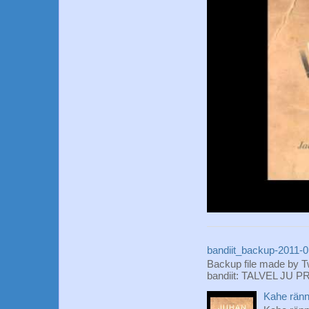
bandiit_backup-2011-
Backup file made by T
bandiit: TALVEL JU P
Kahe rän